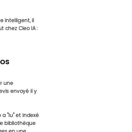
intelligent, il
t chez Cleo IA :
vos
r une
evis envoyé il y
a "lu" et indexé
ne bibliothèque
ages en une