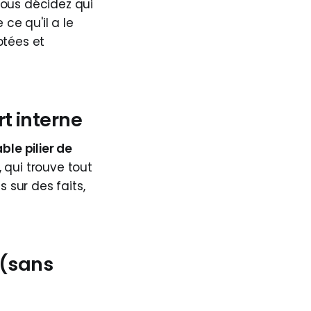
vous décidez qui
 ce qu'il a le
ptées et
rt interne
able pilier de
, qui trouve tout
sur des faits,
 (sans