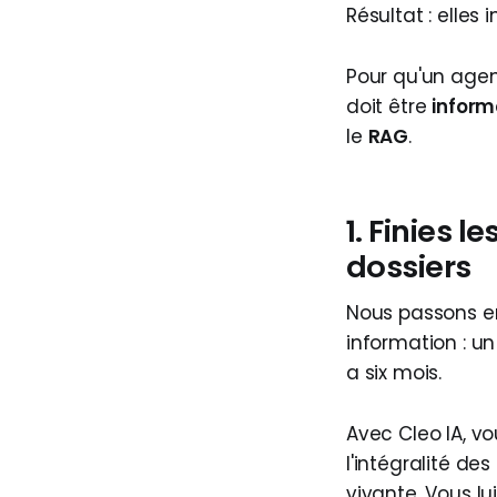
Résultat : elles 
Pour qu'un agent 
doit être
inform
le
RAG
.
1. Finies 
dossiers
Nous passons e
information : un
a six mois.
Avec Cleo IA, v
l'intégralité d
vivante. Vous lu