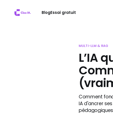
Blog
Essai gratuit
MULTI-LLM & RAG
L’IA q
Comm
(vrai
Comment foncti
IA d'ancrer se
pédagogiques, 