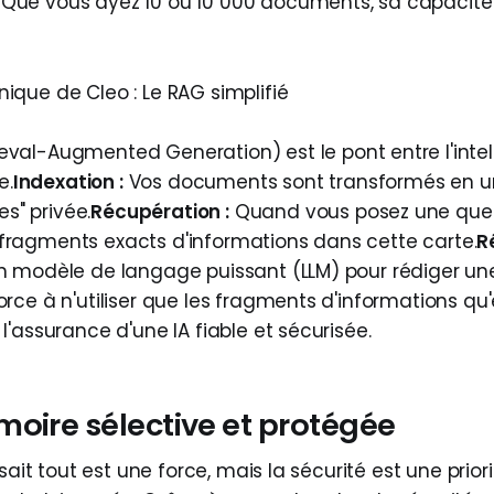
Que vous ayez 10 ou 10 000 documents, sa capacité 
nique de Cleo : Le RAG simplifié
eval-Augmented Generation) est le pont entre l'intel
e.
Indexation :
Vos documents sont transformés en un
s" privée.
Récupération :
Quand vous posez une ques
 fragments exacts d'informations dans cette carte.
R
un modèle de langage puissant (LLM) pour rédiger une
force à n'utiliser que les fragments d'informations qu'
t l'assurance d'une IA fiable et sécurisée.
moire sélective et protégée
sait tout est une force, mais la sécurité est une priori