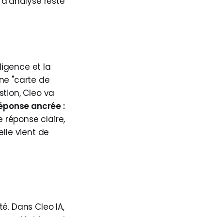
d'analyse reste
ligence et la
e "carte de
tion, Cleo va
éponse ancrée :
 réponse claire,
elle vient de
té. Dans Cleo IA,