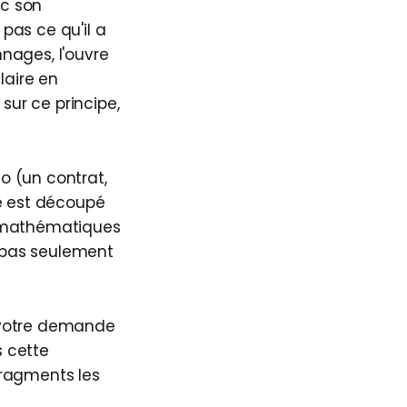
c son
 pas ce qu'il a
nnages, l'ouvre
laire en
sur ce principe,
 (un contrat,
te est découpé
s mathématiques
 pas seulement
 votre demande
s cette
fragments les