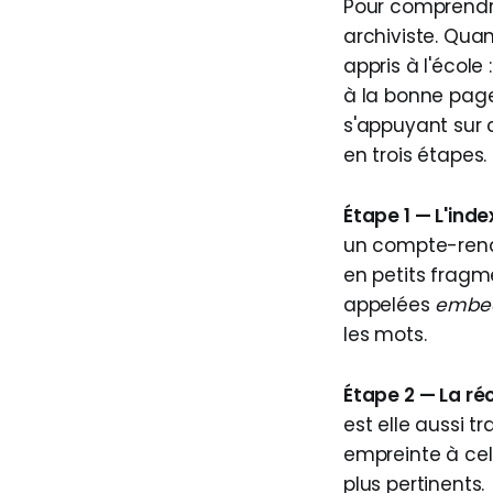
Pour comprendr
archiviste. Quan
appris à l'école
à la bonne page,
s'appuyant sur c
en trois étapes.
Étape 1 — L'inde
un compte-rendu
en petits frag
appelées
embe
les mots.
Étape 2 — La ré
est elle aussi 
empreinte à cel
plus pertinents.