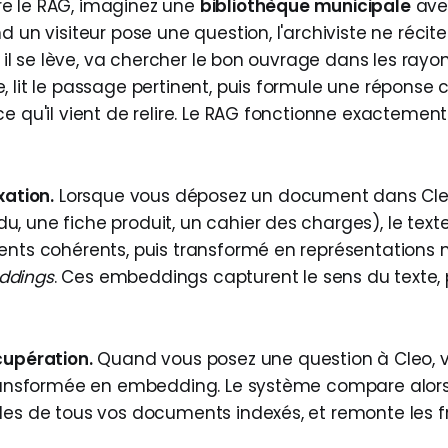
e le RAG, imaginez une
bibliothèque municipale
ave
d un visiteur pose une question, l'archiviste ne récite
 : il se lève, va chercher le bon ouvrage dans les rayo
 lit le passage pertinent, puis formule une réponse c
e qu'il vient de relire. Le RAG fonctionne exactement 
xation.
Lorsque vous déposez un document dans Cleo
, une fiche produit, un cahier des charges), le tex
ments cohérents, puis transformé en représentation
ddings
. Ces embeddings capturent le sens du texte,
cupération.
Quand vous posez une question à Cleo,
transformée en embedding. Le système compare alor
les de tous vos documents indexés, et remonte les 