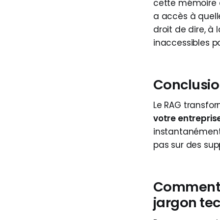
cette mémoire e
a accès à quelle
droit de dire, 
inaccessibles p
Conclusion
Le RAG transfor
votre entrepris
instantanément 
pas sur des supp
Comment f
jargon te