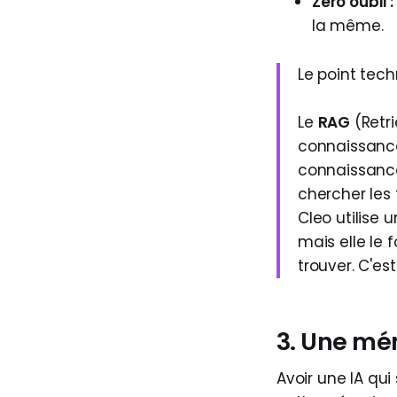
Zéro oubli :
la même.
Le point tech
Le
RAG
(Retri
connaissanc
connaissance
chercher les
Cleo utilise 
mais elle le 
trouver. C'es
3. Une mé
Avoir une IA qui 