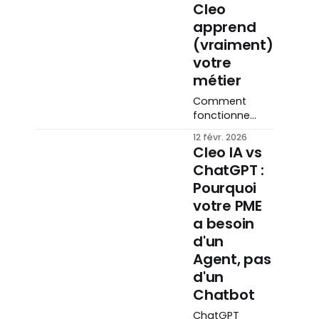
Cleo
apprend
(vraiment)
votre
métier
Comment
fonctionne
réellement le
12 févr. 2026
RAG, cette
Cleo IA vs
technologie
ChatGPT :
qui permet à
Pourquoi
Cleo IA
d'ancrer ses
votre PME
réponses dans
a besoin
vos propres
d'un
documents ?
Agent, pas
Explications
pédagogiques,
d'un
comparaison
Chatbot
avec le fine-
tuning, cas
ChatGPT