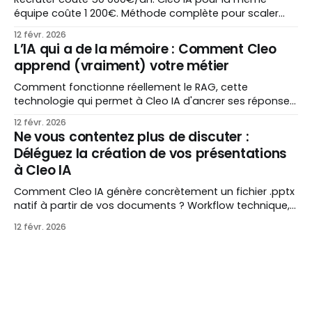
équipe coûte 1 200€. Méthode complète pour scaler
votre PME sans embauche : erreurs classiques, ROI
12 févr. 2026
détaillé, cas concrets et 4 étapes.
L’IA qui a de la mémoire : Comment Cleo
apprend (vraiment) votre métier
Comment fonctionne réellement le RAG, cette
technologie qui permet à Cleo IA d'ancrer ses réponses
dans vos propres documents ? Explications
12 févr. 2026
pédagogiques, comparaison avec le fine-tuning, cas
Ne vous contentez plus de discuter :
d'usage par métier et garanties de sécurité pour les
Déléguez la création de vos présentations
indépendants et patrons français.
à Cleo IA
Comment Cleo IA génère concrètement un fichier .pptx
natif à partir de vos documents ? Workflow technique,
comparatif face à Gamma et Beautiful.ai, cinq types
12 févr. 2026
de présentations et limites assumées.