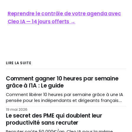
Reprendre le contrôle de votre agenda avec
Cleo IA — 14 jours offerts →
LIRE LA SUITE
Comment gagner 10 heures par semaine
grâce à l'IA : Le guide
Comment libérer 10 heures par semaine grâce à une IA
pensée pour les indépendants et dirigeants français.
Trois cas concrets chiffrés, intégrations
19 mai 2026
Gmail/Outlook/Drive, mythes démontés et FAQ
Le secret des PME qui doublent leur
complète.
productivité sans recruter
Recruter coûte 50 000€/an. Cleo IA pour la même