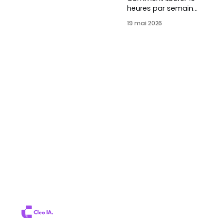
heures par semaine
grâce à une IA
19 mai 2026
pensée pour les
indépendants et
dirigeants français.
Trois cas concrets
chiffrés, intégrations
Gmail/Outlook/Drive,
mythes démontés
et FAQ complète.